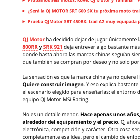
Probamos seis motos: Kove, QJ Motor y Yamaha | 
¿Será la QJ MOTOR SRT 600 SX tu próxima moto trai
Prueba QJMotor SRT 450RX: trail A2 muy equipada 
QJ Motor
ha decidido dejar de jugar únicamente la
800RR
y
SRK 921
deja entrever algo bastante más 
donde hasta ahora las marcas chinas seguían siend
que también se compran por deseo y no solo por 
La sensación es que la marca china ya no quiere l
Quiere construir imagen
. Y eso explica bastant
el escenario elegido para enseñarlas: el entorno
equipo QJ Motor-MSi Racing.
No es un detalle menor.
Hace apenas unos años, 
alrededor del equipamiento y el precio
. QJ ahor
electrónica, competición y carácter. Otra cosa 
completamente esa idea, pero el cambio de enfoq