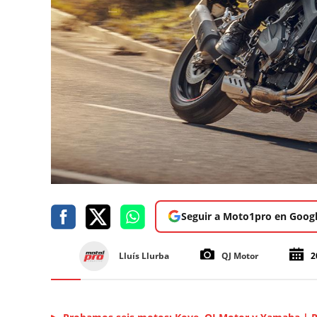
Seguir a Moto1pro en Goog
Lluís Llurba
QJ Motor
2