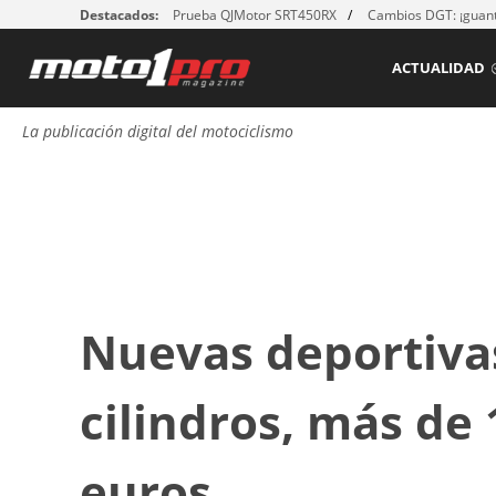
Destacados:
Prueba QJMotor SRT450RX
Cambios DGT: ¡guant
ACTUALIDAD
La publicación digital del motociclismo
Nuevas deportivas
cilindros, más de
euros