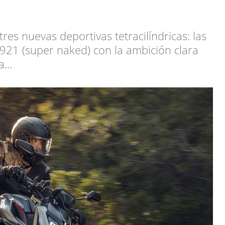
es nuevas deportivas tetracilíndricas: las
921 (super naked) con la ambición clara
...