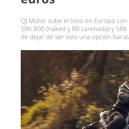
QJ Motor sube el tono en Europa con tr
SRK 800 (naked y RR carenada) y SRK 
de dejar de ser solo una opción barata