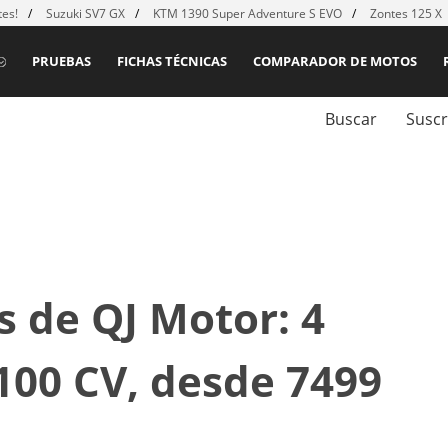
es!
Suzuki SV7 GX
KTM 1390 Super Adventure S EVO
Zontes 125 X
PRUEBAS
FICHAS TÉCNICAS
COMPARADOR DE MOTOS
Buscar
Suscr
 de QJ Motor: 4
 100 CV, desde 7499