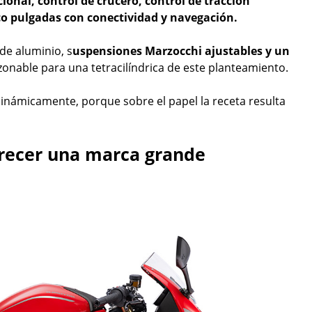
ional, control de crucero, control de tracción
co pulgadas con conectividad y navegación.
 de aluminio, s
uspensiones Marzocchi ajustables y un
azonable para una tetracilíndrica de este planteamiento.
námicamente, porque sobre el papel la receta resulta
arecer una marca grande