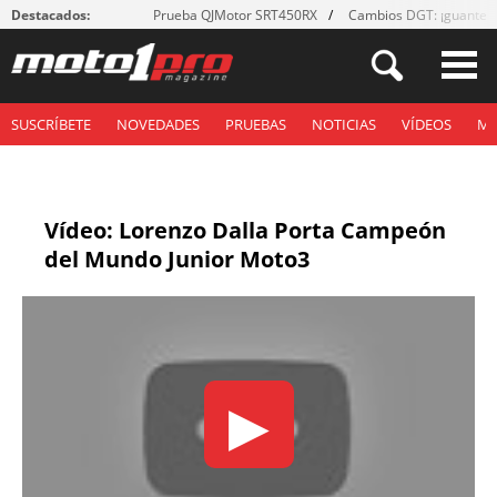
Destacados:
Prueba QJMotor SRT450RX
Cambios DGT: ¡guantes
SUSCRÍBETE
NOVEDADES
PRUEBAS
NOTICIAS
VÍDEOS
M
Vídeo: Lorenzo Dalla Porta Campeón
del Mundo Junior Moto3
▶