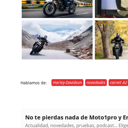
Harley-Davidson
novedades
carnet A2
Hablamos de:
No te pierdas nada de Moto1pro y 
Actualidad, novedades, pruebas, podcast... Eli