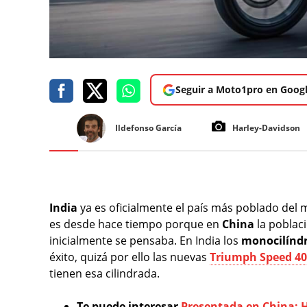
Seguir a Moto1pro en Goog
Ildefonso García
Harley-Davidson
India
ya es oficialmente el país más poblado de
es desde hace tiempo porque en
China
la poblac
inicialmente se pensaba. En India los
monocilíndr
éxito, quizá por ello las nuevas
Triumph Speed 40
tienen esa cilindrada.
Te puede interesar
Presentada en China: H