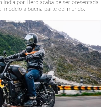
n India por Hero acaba de ser presentada
r el modelo a buena parte del mundo.