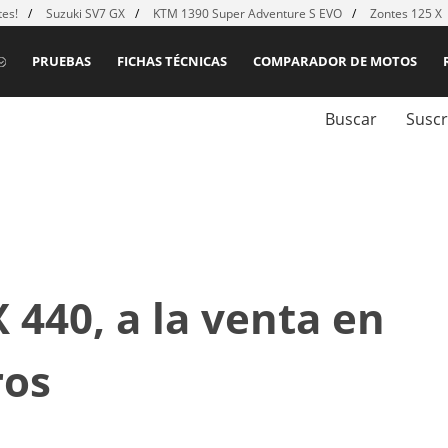
es!
Suzuki SV7 GX
KTM 1390 Super Adventure S EVO
Zontes 125 X
PRUEBAS
FICHAS TÉCNICAS
COMPARADOR DE MOTOS
Buscar
Suscr
 440, a la venta en
ros