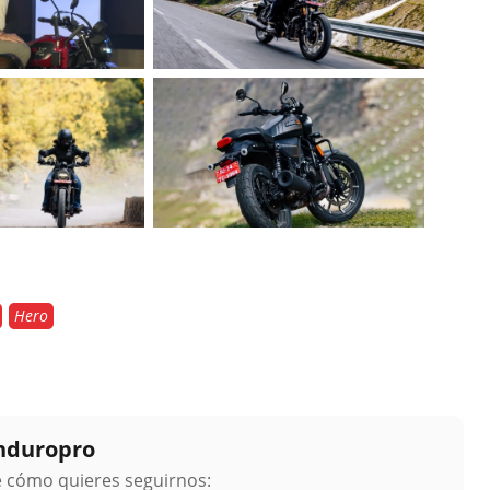
Hero
Enduropro
ge cómo quieres seguirnos: