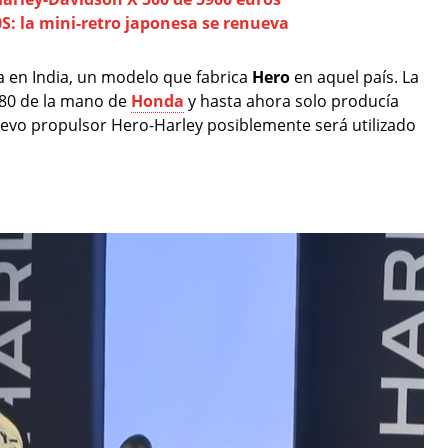
: la mini-retro japonesa se renueva
a en India, un modelo que fabrica
Hero
en aquel país. La
 80 de la mano de
Honda
y hasta ahora solo producía
uevo propulsor Hero-Harley posiblemente será utilizado