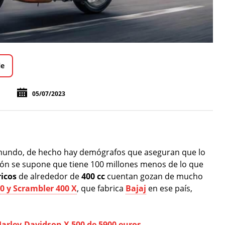
le
05/07/2023
l mundo, de hecho hay demógrafos que aseguran que lo
ión se supone que tiene 100 millones menos de lo que
icos
de alrededor de
400 cc
cuentan gozan de mucho
0 y Scrambler 400 X
, que fabrica
Bajaj
en ese país,
arley-Davidson X 500 de 5900 euros