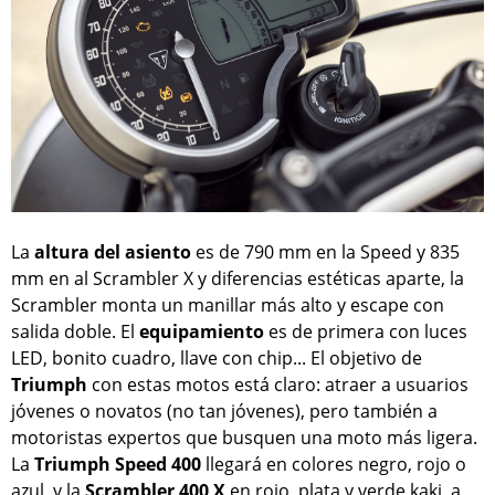
La
altura del asiento
es de 790 mm en la Speed y 835
mm en al Scrambler X y diferencias estéticas aparte, la
Scrambler monta un manillar más alto y escape con
salida doble. El
equipamiento
es de primera con luces
LED, bonito cuadro, llave con chip... El objetivo de
Triumph
con estas motos está claro: atraer a usuarios
jóvenes o novatos (no tan jóvenes), pero también a
motoristas expertos que busquen una moto más ligera.
La
Triumph Speed 400
llegará en colores negro, rojo o
azul, y la
Scrambler 400 X
en rojo, plata y verde kaki, a