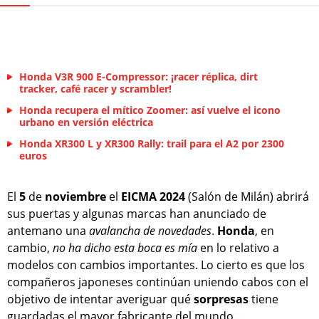
Honda V3R 900 E-Compressor: ¡racer réplica, dirt
tracker, café racer y scrambler!
Honda recupera el mítico Zoomer: así vuelve el icono
urbano en versión eléctrica
Honda XR300 L y XR300 Rally: trail para el A2 por 2300
euros
El
5
de
noviembre
el
EICMA 2024
(Salón de Milán) abrirá
sus puertas y algunas marcas han anunciado de
antemano una
avalancha de novedades
.
Honda
, en
cambio,
no ha dicho esta boca es mía
en lo relativo a
modelos con cambios importantes. Lo cierto es que los
compañeros japoneses continúan uniendo cabos con el
objetivo de intentar averiguar qué
sorpresas
tiene
guardadas el mayor fabricante del mundo...