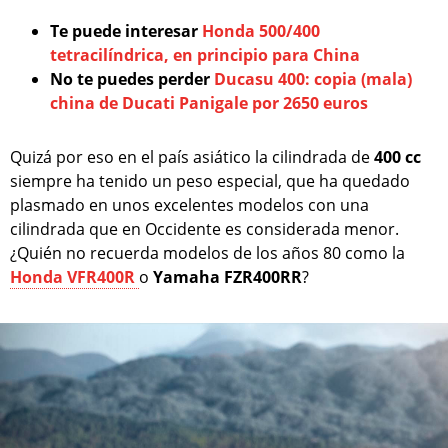
Te puede interesar
Honda 500/400
tetracilíndrica, en principio para China
No te puedes perder
Ducasu 400: copia (mala)
china de Ducati Panigale por 2650 euros
Quizá por eso en el país asiático la cilindrada de
400 cc
siempre ha tenido un peso especial, que ha quedado
plasmado en unos excelentes modelos con una
cilindrada que en Occidente es considerada menor.
¿Quién no recuerda modelos de los años 80 como la
Honda VFR400R
o
Yamaha FZR400RR
?