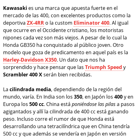
Kawasaki
es una marca que apuesta fuerte en el
mercado de las 400, con excelentes productos como la
deportiva
ZX-4RR
o la custom
Eliminator 400
. Al igual
que ocurre en el Occidente cristiano, los motoristas
nipones cada vez son más viejos. A pesar de lo cual la
Honda GB350 ha conquistado al público joven. Otro
modelo que goza de predicamento en aquel país es la
Harley-Davidson X350
. Un dato que nos ha
sorprendido y hace pensar que las
Triumph Speed
y
Scrambler 400 X
serán bien recibidas.
La
cilindrada
media
, dependiendo de la región del
mundo, varía. En India son los
350
, en Japón los
400
y en
Europa los
500 cc
. China está
poniéndose las pilas
a pasos
agigantados y allí la cilindrada de 400 cc está ganando
peso. Incluso corre el rumor de que Honda está
desarrollando una tetracilíndrica que en China tendría
500 cc y que además se vendería en Japón en versión