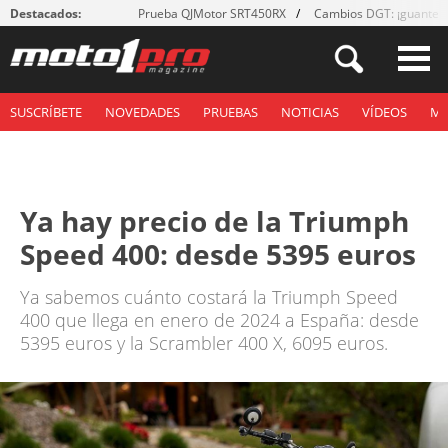
Destacados:
Prueba QJMotor SRT450RX
Cambios DGT: ¡guantes
SUSCRÍBETE
NOVEDADES
PRUEBAS
NOTICIAS
VÍDEOS
M
Ya hay precio de la Triumph
Speed 400: desde 5395 euros
Ya sabemos cuánto costará la Triumph Speed
400 que llega en enero de 2024 a España: desde
5395 euros y la Scrambler 400 X, 6095 euros.