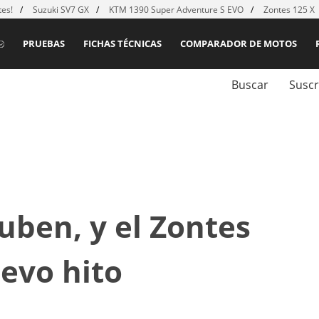
es!
Suzuki SV7 GX
KTM 1390 Super Adventure S EVO
Zontes 125 X
PRUEBAS
FICHAS TÉCNICAS
COMPARADOR DE MOTOS
Buscar
Suscr
uben, y el Zontes
evo hito