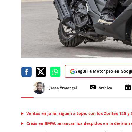
Seguir a Moto1pro en Goog
Josep Armengol
Archivo
Ventas en julio: siguen a tope, con los Zontes 125 y
Crisis en BMW: arrancan los despidos en la división