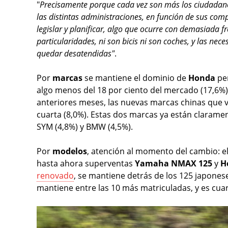
"
Precisamente porque cada vez son más los ciudadanos 
las distintas administraciones, en función de sus com
legislar y planificar, algo que ocurre con demasiada fr
particularidades, ni son bicis ni son coches, y las nec
quedar desatendidas"
.
Por
marcas
se mantiene el dominio de
Honda
pe
algo menos del 18 por ciento del mercado (17,6%)
anteriores meses, las nuevas marcas chinas que 
cuarta (8,0%). Estas dos marcas ya están claramen
SYM (4,8%) y BMW (4,5%).
Por
modelos
, atención al momento del cambio: e
hasta ahora superventas
Yamaha NMAX 125
y
H
renovado
, se mantiene detrás de los 125 japones
mantiene entre las 10 más matriculadas, y es cuar