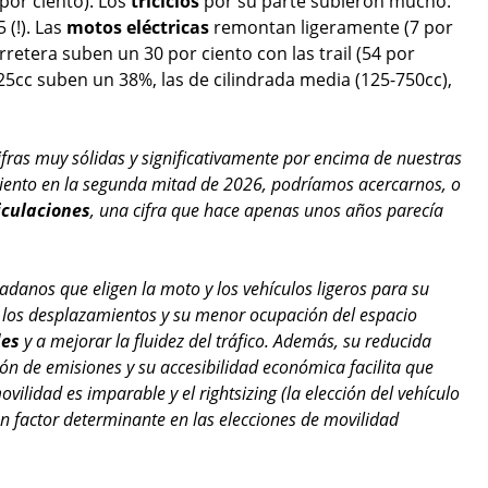
por ciento). Los
triciclos
por su parte subieron mucho:
(!). Las
motos eléctricas
remontan ligeramente (7 por
retera suben un 30 por ciento con las trail (54 por
25cc suben un 38%, las de cilindrada media (125-750cc),
fras muy sólidas y significativamente por encima de nuestras
imiento en la segunda mitad de 2026, podríamos acercarnos, o
iculaciones
, una cifra que hace apenas unos años parecía
danos que eligen la moto y los vehículos ligeros para su
n los desplazamientos y su menor ocupación del espacio
des
y a mejorar la fluidez del tráfico. Además, su reducida
ón de emisiones y su accesibilidad económica facilita que
ilidad es imparable y el rightsizing (la elección del vehículo
factor determinante en las elecciones de movilidad