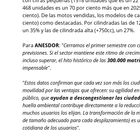
con cifras pequeñas (1518 unidades que es un 22 
468 unidades es un 70 por ciento más que en 2025 
ciento). De las motos vendidas, los modelos de car
ciento) como destacadas. Por cilindradas las de 1
un 35% y las de cilindrada alta (+750cc), un 27%.
Para
ANESDOR
: "
Cerramos el primer semestre con ci
previsiones. Si el sector mantiene este ritmo de crec
incluso superar, el hito histórico de las
300.000 matr
impensable
".
"
Estos datos confirman que cada vez son más los ciuda
movilidad por las ventajas que ofrecen: su agilidad e
público, que
ayudan a descongestionar las ciuda
huella ambiental contribuye directamente a la reducci
muchos usuarios los elijan. La transformación de la mov
de tamaño adecuado para cada desplazamiento) es un 
cotidiana de los usuarios
".