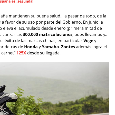
España es ¡segunda!
aña mantienen su buena salud... a pesar de todo, de la
 a favor de su uso por parte del Gobierno. En junio la
eso eleva el acumulado desde enero (primera mitad de
 alcanzar las
300.000 matriculaciones
, pues llevamos ya
el éxito de las marcas chinas, en particular
Voge
y
or detrás de
Honda
y
Yamaha
.
Zontes
además logra el
n carnet"
125X
desde su llegada.