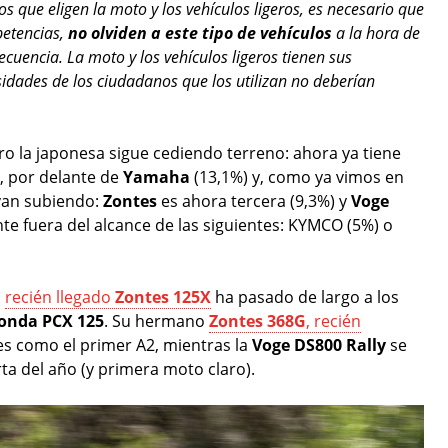
que eligen la moto y los vehículos ligeros, es necesario que
petencias,
no olviden a este tipo de vehículos
a la hora de
ecuencia. La moto y los vehículos ligeros tienen sus
esidades de los ciudadanos que los utilizan no deberían
ro la japonesa sigue cediendo terreno: ahora ya tiene
, por delante de
Yamaha
(13,1%) y, como ya vimos en
van subiendo:
Zontes
es ahora tercera (9,3%) y
Voge
te fuera del alcance de las siguientes: KYMCO (5%) o
l
recién llegado
Zontes 125X
ha pasado de largo a los
onda PCX 125
. Su hermano
Zontes 368G
, recién
es como el primer A2, mientras la
Voge DS800 Rally
se
ta del año (y primera moto claro).