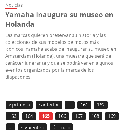
Noticias
Yamaha inaugura su museo en
Holanda
Las marcas quieren preservar su historia y las
colecciones de sus modelos de motos más
icónicos. Yamaha acaba de inaugurar su museo en
Amsterdam (Holanda), una muestra que será de
carácter itinerante y que se podrá ver en algunos
eventos organizados por la marca de los
diapasones.
« primera
‹ anterior
…
161
162
163
164
165
166
167
168
169
…
siguiente ›
última »