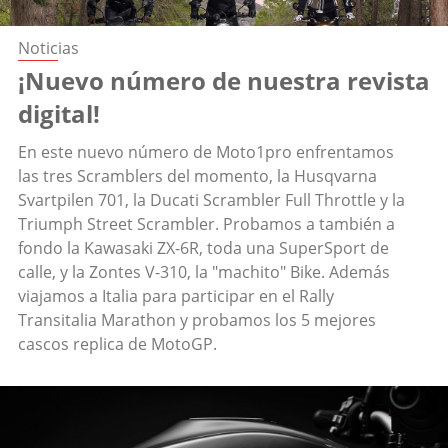
Noticias
¡Nuevo número de nuestra revista
digital!
En este nuevo número de Moto1pro enfrentamos
las tres Scramblers del momento, la Husqvarna
Svartpilen 701, la Ducati Scrambler Full Throttle y la
Triumph Street Scrambler. Probamos a también a
fondo la Kawasaki ZX-6R, toda una SuperSport de
calle, y la Zontes V-310, la "machito" Bike. Además
viajamos a Italia para participar en el Rally
Transitalia Marathon y probamos los 5 mejores
cascos replica de MotoGP.