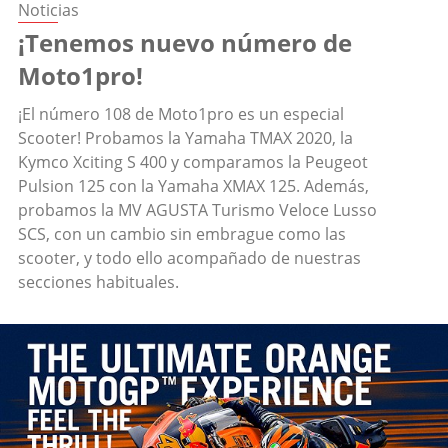
Noticias
¡Tenemos nuevo número de
Moto1pro!
¡El número 108 de Moto1pro es un especial
Scooter! Probamos la Yamaha TMAX 2020, la
Kymco Xciting S 400 y comparamos la Peugeot
Pulsion 125 con la Yamaha XMAX 125. Además,
probamos la MV AGUSTA Turismo Veloce Lusso
SCS, con un cambio sin embrague como las
scooter, y todo ello acompañado de nuestras
secciones habituales.