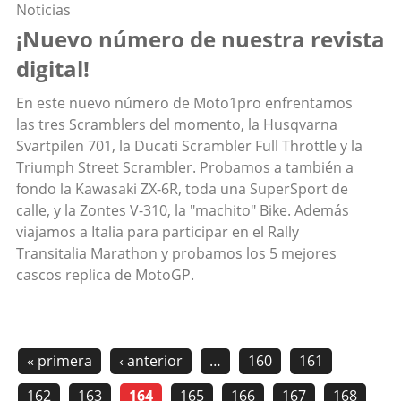
Noticias
¡Nuevo número de nuestra revista
digital!
En este nuevo número de Moto1pro enfrentamos
las tres Scramblers del momento, la Husqvarna
Svartpilen 701, la Ducati Scrambler Full Throttle y la
Triumph Street Scrambler. Probamos a también a
fondo la Kawasaki ZX-6R, toda una SuperSport de
calle, y la Zontes V-310, la "machito" Bike. Además
viajamos a Italia para participar en el Rally
Transitalia Marathon y probamos los 5 mejores
cascos replica de MotoGP.
« primera
‹ anterior
…
160
161
162
163
164
165
166
167
168