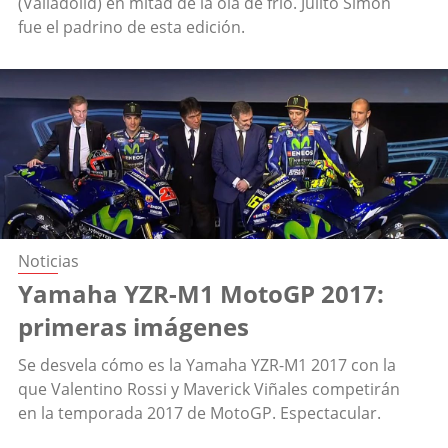
(Valladolid) en mitad de la ola de frío. Julito Simón
fue el padrino de esta edición.
Noticias
Yamaha YZR-M1 MotoGP 2017:
primeras imágenes
Se desvela cómo es la Yamaha YZR-M1 2017 con la
que Valentino Rossi y Maverick Viñales competirán
en la temporada 2017 de MotoGP. Espectacular.