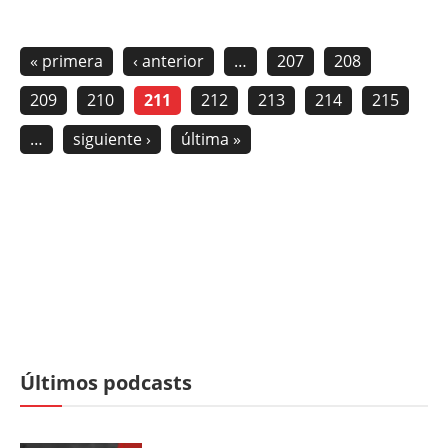
« primera
‹ anterior
…
207
208
209
210
211
212
213
214
215
…
siguiente ›
última »
Últimos podcasts