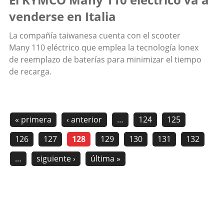
venderse en Italia
La compañía taiwanesa cuenta con el scooter
Many 110 eléctrico que emplea la tecnología Ionex
de reemplazo de baterías para minimizar el tiempo
de recarga.
« primera
‹ anterior
…
124
125
126
127
128
129
130
131
132
…
siguiente ›
última »