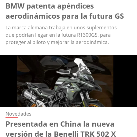
BMW patenta apéndices
aerodinámicos para la futura GS
La marca alemana trabaja en unos suplementos
que podrían llegar en la futura R1300GS, para
proteger al piloto y mejorar la aerodinámica.
Novedades
Presentada en China la nueva
versión de la Benelli TRK 502 X