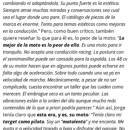
cambiando ni adaptándola. Su punto fuerte es la estética.
Siempre atrae muchas miradas y conversaciones sea cual
sea el lugar donde uno pare. El catálogo de piezas de la
marca es enorme. Tanto para temas estéticos como mejoras
en la conducción.”
Pero, como buen crítico, también
quiere reseñar lo que para él es, lo peor de la moto:
“
Lo
mejor de la moto es lo peor de ella
. Es una moto para ir
tranquilo. No acepta una conducción racing. La postura con
el semimanillar puede ser cansada para la espalda. Los 48 cv
de su motor hacen que en algunos puntos puede echarse en
falta algo de aceleración. Sobre todo cuando uno va ya en
velocidad de marcha. Mecánicamente, a pesar de no ser
complicada, cuesta encontrar un taller que las cuiden como
merecen. El embrague seco es un tanto peculiar. Las
vibraciones están a la orden del día aunque mucho más
contenidas de lo que a priori podría parecer.”
Aún así, Jorge
tenía claro que
esta era, y es, su moto
: “Tenía claro mi
target como piloto
. Soy un “
motolento
” y me encanta. Me
gusta ir a velocidad tirando a baja y disfrutar del paisaje. No