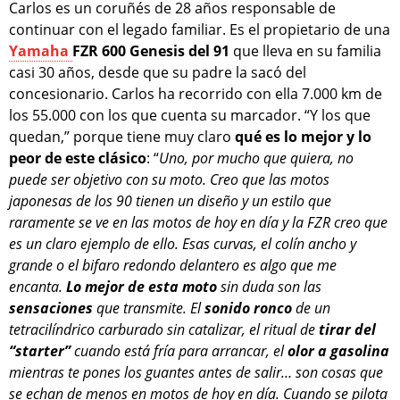
Carlos es un coruñés de 28 años responsable de
continuar con el legado familiar. Es el propietario de una
Yamaha
FZR 600 Genesis del 91
que lleva en su familia
casi 30 años, desde que su padre la sacó del
concesionario. Carlos ha recorrido con ella 7.000 km de
los 55.000 con los que cuenta su marcador. “Y los que
quedan,” porque tiene muy claro
qué es lo mejor y lo
peor de este clásico
: “
Uno, por mucho que quiera, no
puede ser objetivo con su moto. Creo que las motos
japonesas de los 90 tienen un diseño y un estilo que
raramente se ve en las motos de hoy en día y la FZR creo que
es un claro ejemplo de ello. Esas curvas, el colín ancho y
grande o el bifaro redondo delantero es algo que me
encanta.
Lo mejor de esta moto
sin duda son las
sensaciones
que transmite. El
sonido ronco
de un
tetracilíndrico carburado sin catalizar, el ritual de
tirar del
“starter”
cuando está fría para arrancar, el
olor a gasolina
mientras te pones los guantes antes de salir… son cosas que
se echan de menos en motos de hoy en día. Cuando se pilota