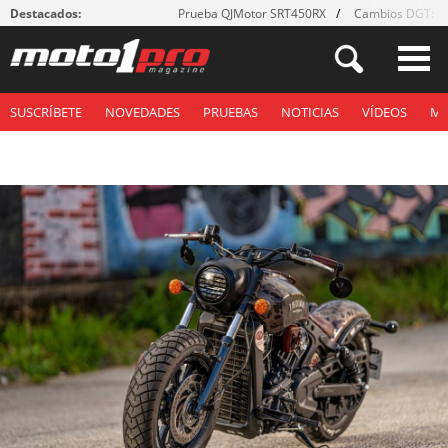
Destacados:
Prueba QJMotor SRT450RX
Cambios DGT: ¡g
SUSCRÍBETE
NOVEDADES
PRUEBAS
NOTICIAS
VÍDEOS
M