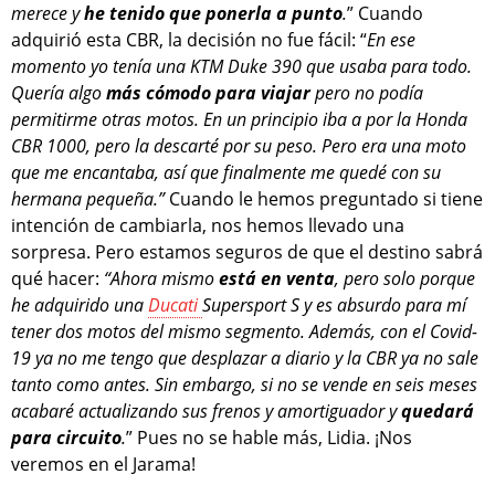
merece y
he tenido que ponerla a punto
.
” Cuando
adquirió esta CBR, la decisión no fue fácil: “
En ese
momento yo tenía una KTM Duke 390 que usaba para todo.
Quería algo
más cómodo para viajar
pero no podía
permitirme otras motos. En un principio iba a por la Honda
CBR 1000, pero la descarté por su peso. Pero era una moto
que me encantaba, así que finalmente me quedé con su
hermana pequeña.”
Cuando le hemos preguntado si tiene
intención de cambiarla, nos hemos llevado una
sorpresa. Pero estamos seguros de que el destino sabrá
qué hacer:
“Ahora mismo
está en venta
, pero solo porque
he adquirido una
Ducati
Supersport S y es absurdo para mí
tener dos motos del mismo segmento. Además, con el Covid-
19 ya no me tengo que desplazar a diario y la CBR ya no sale
tanto como antes. Sin embargo, si no se vende en seis meses
acabaré actualizando sus frenos y amortiguador y
quedará
para circuito
.
” Pues no se hable más, Lidia. ¡Nos
veremos en el Jarama!