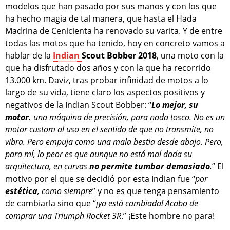
modelos que han pasado por sus manos y con los que
ha hecho magia de tal manera, que hasta el Hada
Madrina de Cenicienta ha renovado su varita. Y de entre
todas las motos que ha tenido, hoy en concreto vamos a
hablar de la
Indian
Scout Bobber 2018
, una moto con la
que ha disfrutado dos años y con la que ha recorrido
13.000 km. Daviz, tras probar infinidad de motos a lo
largo de su vida, tiene claro los aspectos positivos y
negativos de la Indian Scout Bobber: “
Lo mejor, su
motor.
una máquina de precisión, para nada tosco. No es un
motor custom al uso en el sentido de que no transmite, no
vibra. Pero empuja como una mala bestia desde abajo. Pero,
para mí, lo peor es que aunque no está mal dada su
arquitectura, en curvas
no permite tumbar demasiado
.
” El
motivo por el que se decidió por esta Indian fue “
por
estética
, como siempre
” y no es que tenga pensamiento
de cambiarla sino que “
¡ya está cambiada! Acabo de
comprar una Triumph Rocket 3R
.” ¡Este hombre no para!