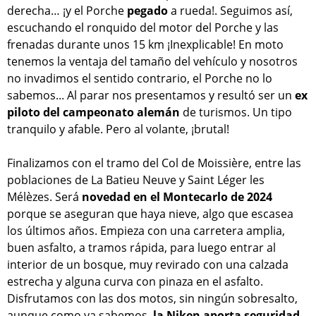
derecha… ¡y el Porche
pegado
a rueda!. Seguimos así,
escuchando el ronquido del motor del Porche y las
frenadas durante unos 15 km ¡Inexplicable! En moto
tenemos la ventaja del tamaño del vehículo y nosotros
no invadimos el sentido contrario, el Porche no lo
sabemos... Al parar nos presentamos y resultó ser un
ex
piloto del campeonato alemán
de turismos. Un tipo
tranquilo y afable. Pero al volante, ¡brutal!
Finalizamos con el tramo del Col de Moissière, entre las
poblaciones de La Batieu Neuve y Saint Léger les
Mélèzes. Será
novedad en el Montecarlo de 2024
porque se aseguran que haya nieve, algo que escasea
los últimos años. Empieza con una carretera amplia,
buen asfalto, a tramos rápida, para luego entrar al
interior de un bosque, muy revirado con una calzada
estrecha y alguna curva con pinaza en el asfalto.
Disfrutamos con las dos motos, sin ningún sobresalto,
aunque como ya sabemos,
la Niken aporta seguridad