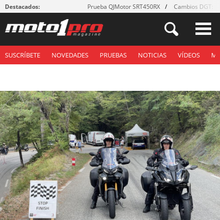
Destacados:
Prueba QJMotor SRT450RX
Cambios DGT: ¡g
SUSCRÍBETE
NOVEDADES
PRUEBAS
NOTICIAS
VÍDEOS
M