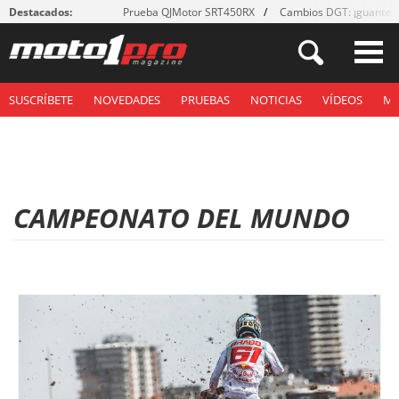
Destacados:
Prueba QJMotor SRT450RX
Cambios DGT: ¡guantes
SUSCRÍBETE
NOVEDADES
PRUEBAS
NOTICIAS
VÍDEOS
M
CAMPEONATO DEL MUNDO
P
á
g
i