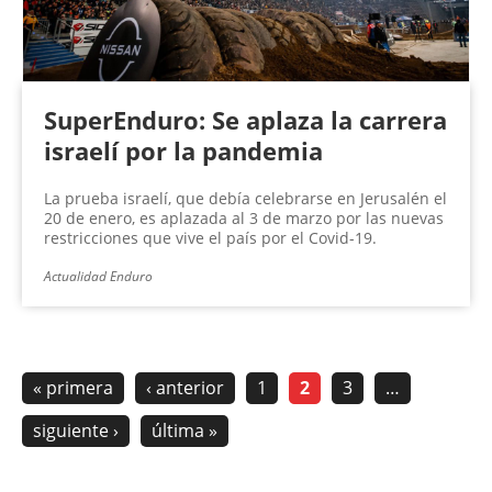
SuperEnduro: Se aplaza la carrera
israelí por la pandemia
La prueba israelí, que debía celebrarse en Jerusalén el
20 de enero, es aplazada al 3 de marzo por las nuevas
restricciones que vive el país por el Covid-19.
Actualidad Enduro
« primera
‹ anterior
1
2
3
…
siguiente ›
última »