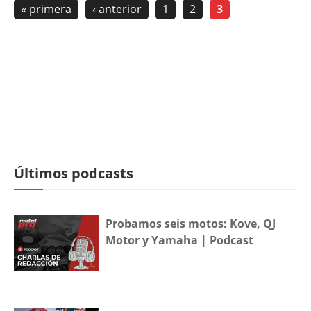
« primera
‹ anterior
1
2
3
Últimos podcasts
Probamos seis motos: Kove, QJ
Motor y Yamaha | Podcast