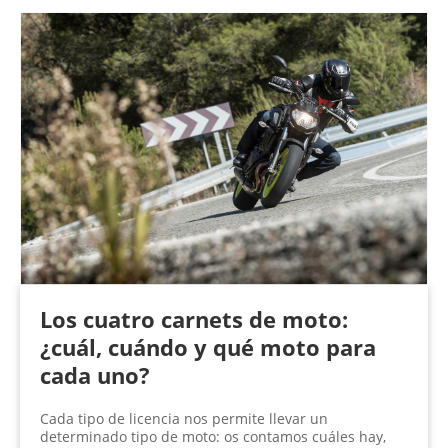
P
á
g
i
n
a
s
Los cuatro carnets de moto:
¿cuál, cuándo y qué moto para
cada uno?
Cada tipo de licencia nos permite llevar un
determinado tipo de moto: os contamos cuáles hay,