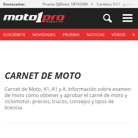
Destacados:
Prueba QJMotor SRT450RX
Cambios DGT: ¡guantes
SUSCRÍBETE
NOVEDADES
PRUEBAS
NOTICIAS
VÍDEOS
M
CARNET DE MOTO
Carnet de Moto, A1, A1 y A. Información sobre examen
de moto como obtener y aprobar el carné de moto y
ciclomotor, precios, trucos, consejos y tipos de
licencia.