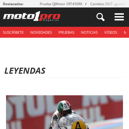
Destacados:
Prueba QJMotor SRT450RX
Cambios DGT: ¡guantes
SUSCRÍBETE
NOVEDADES
PRUEBAS
NOTICIAS
VÍDEOS
M
LEYENDAS