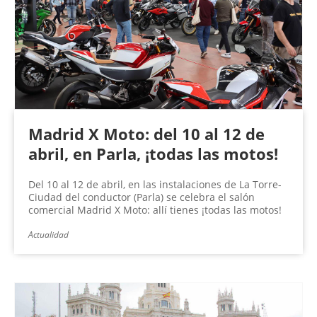
n
a
s
Madrid X Moto: del 10 al 12 de
abril, en Parla, ¡todas las motos!
Del 10 al 12 de abril, en las instalaciones de La Torre-
Ciudad del conductor (Parla) se celebra el salón
comercial Madrid X Moto: allí tienes ¡todas las motos!
Actualidad