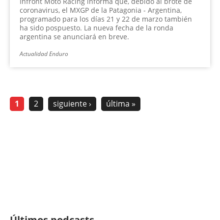
Infront Moto Racing informa que, debido al brote de
coronavirus, el MXGP de la Patagonia - Argentina,
programado para los días 21 y 22 de marzo también
ha sido pospuesto. La nueva fecha de la ronda
argentina se anunciará en breve.
Actualidad Enduro
1
2
siguiente ›
última »
Últimos podcasts