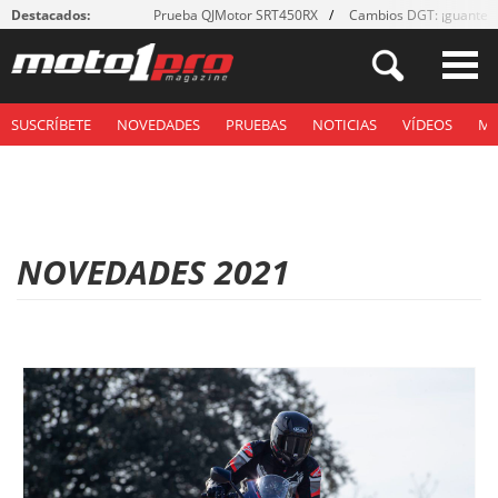
Destacados:
Prueba QJMotor SRT450RX
Cambios DGT: ¡guantes
SUSCRÍBETE
NOVEDADES
PRUEBAS
NOTICIAS
VÍDEOS
M
NOVEDADES 2021
P
á
g
i