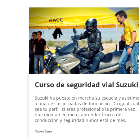
P
á
g
i
n
a
s
Curso de seguridad vial Suzuki
Suzuki ha puesto en marcha su escuela y asistim
a una de sus jornadas de formación. Da igual cuá
sea tu perfil, si eres profesional o la primera vez
que montan en moto; aprender trucos de
conducción y seguridad nunca está de más.
Reportajes