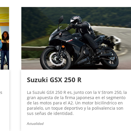
Suzuki GSX 250 R
os
La Suzuki GSX 250 R es, junto con la V Strom 250, la
l
gran apuesta de la firma japonesa en el segmento
de las motos para el A2. Un motor bicilíndrico en
paralelo, un toque deportivo y la polivalencia son
sus señas de identidad.
Actualidad