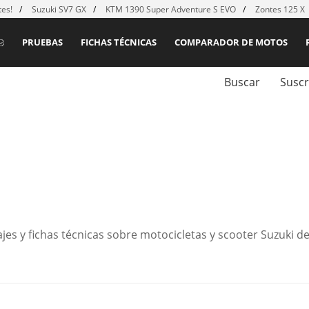
es!
Suzuki SV7 GX
KTM 1390 Super Adventure S EVO
Zontes 125 X
PRUEBAS
FICHAS TÉCNICAS
COMPARADOR DE MOTOS
Buscar
Suscr
es y fichas técnicas sobre motocicletas y scooter Suzuki de