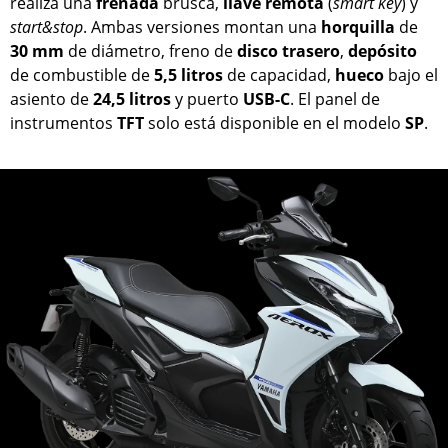
realiza una
frenada
brusca,
llave
remota
(
smart key
) y
start&stop
. Ambas versiones montan una
horquilla
de
30 mm
de diámetro, freno de
disco
trasero
,
depósito
de combustible de
5,5 litros
de capacidad,
hueco
bajo el
asiento de
24,5 litros
y puerto
USB-C
. El panel de
instrumentos
TFT
solo está disponible en el modelo
SP
.