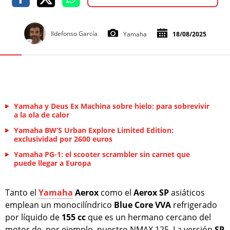
Ildefonso García
Yamaha
18/08/2025
Yamaha y Deus Ex Machina sobre hielo: para sobrevivir
a la ola de calor
Yamaha BW’S Urban Explore Limited Edition:
exclusividad por 2600 euros
Yamaha PG-1: el scooter scrambler sin carnet que
puede llegar a Europa
Tanto el
Yamaha
Aerox
como el
Aerox SP
asiáticos
emplean un monocilíndrico
Blue Core VVA
refrigerado
por líquido de
155
cc
que es un hermano cercano del
motor de, por ejemplo, nuestro NMAX 125. La versión
SP