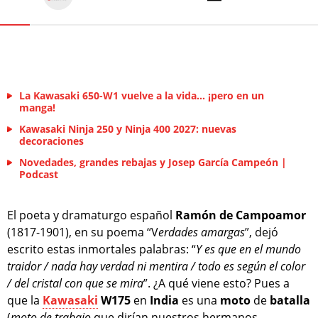
La Kawasaki 650-W1 vuelve a la vida... ¡pero en un
manga!
Kawasaki Ninja 250 y Ninja 400 2027: nuevas
decoraciones
Novedades, grandes rebajas y Josep García Campeón |
Podcast
El poeta y dramaturgo español
Ramón de Campoamor
(1817-1901), en su poema “V
erdades amargas
”, dejó
escrito estas inmortales palabras: “
Y es que en el mundo
traidor / nada hay verdad ni mentira / todo es según el color
/ del cristal con que se mira
”. ¿A qué viene esto? Pues a
que la
Kawasaki
W175
en
India
es una
moto
de
batalla
(
moto de trabajo
que dirían nuestros hermanos