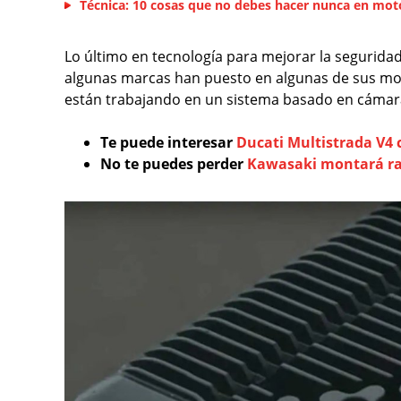
Técnica: 10 cosas que no debes hacer nunca en mot
Lo último en tecnología para mejorar la segurida
algunas marcas han puesto en algunas de sus motos
están trabajando en un sistema basado en cámaras, l
Te puede interesar
Ducati Multistrada V4 
No te puedes perder
Kawasaki montará ra