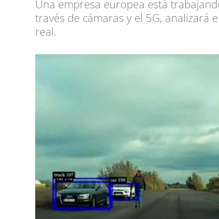
Una empresa europea está trabajando 
través de cámaras y el 5G, analizará e
real.