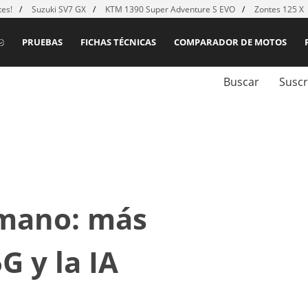
es!
Suzuki SV7 GX
KTM 1390 Super Adventure S EVO
Zontes 125 X
PRUEBAS
FICHAS TÉCNICAS
COMPARADOR DE MOTOS
Buscar
Suscr
rmano: más
G y la IA