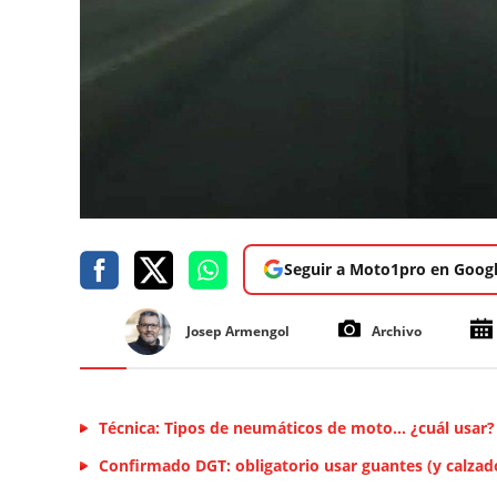
Seguir a Moto1pro en Goog
Josep Armengol
Archivo
Técnica: Tipos de neumáticos de moto... ¿cuál usar?
Confirmado DGT: obligatorio usar guantes (y calza