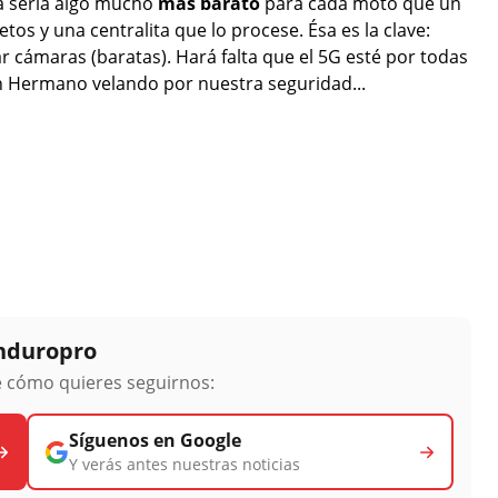
a sería algo mucho
más barato
para cada moto que un
s y una centralita que lo procese. Ésa es la clave:
ar cámaras (baratas). Hará falta que el 5G esté por todas
n Hermano velando por nuestra seguridad...
Enduropro
ge cómo quieres seguirnos:
Síguenos en Google
Y verás antes nuestras noticias