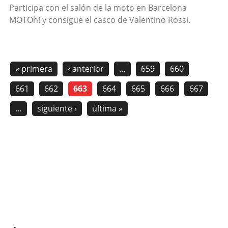
Participa con el salón de la moto en Barcelona
MOTOh! y consigue el casco de Valentino Rossi.
« primera
‹ anterior
…
659
660
661
662
663
664
665
666
667
…
siguiente ›
última »