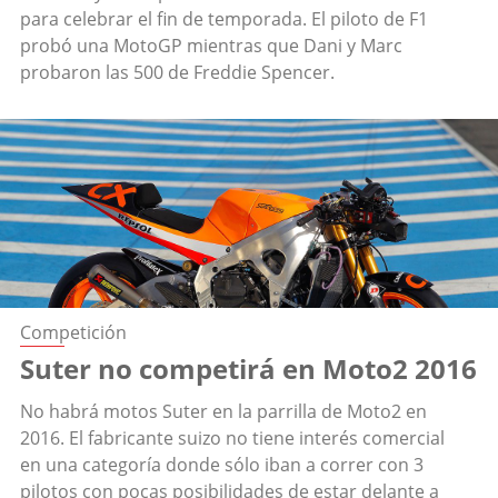
para celebrar el fin de temporada. El piloto de F1
probó una MotoGP mientras que Dani y Marc
probaron las 500 de Freddie Spencer.
Competición
Suter no competirá en Moto2 2016
No habrá motos Suter en la parrilla de Moto2 en
2016. El fabricante suizo no tiene interés comercial
en una categoría donde sólo iban a correr con 3
pilotos con pocas posibilidades de estar delante a