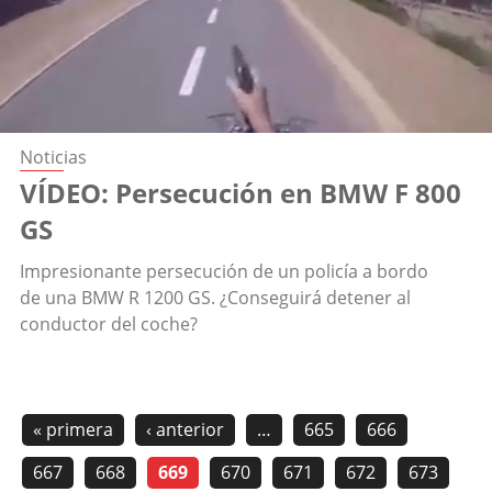
Noticias
VÍDEO: Persecución en BMW F 800
GS
Impresionante persecución de un policía a bordo
de una BMW R 1200 GS. ¿Conseguirá detener al
conductor del coche?
« primera
‹ anterior
…
665
666
667
668
669
670
671
672
673