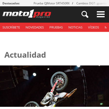
Destacados:
Prueba QJMotor SRT450RX
Cambios DGT: ¡guantes
SUSCRÍBETE
NOVEDADES
PRUEBAS
NOTICIAS
VÍDEOS
M
Actualidad
Páginas