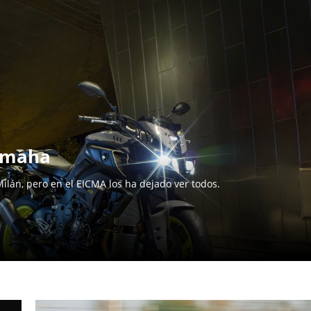
amaha
ilán, pero en el EICMA los ha dejado ver todos.
.