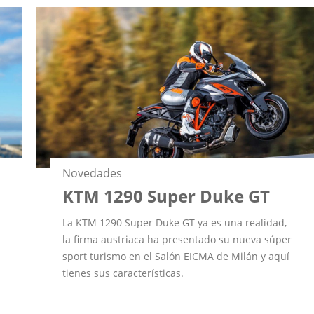
Novedades
KTM 1290 Super Duke GT
La KTM 1290 Super Duke GT ya es una realidad,
la firma austriaca ha presentado su nueva súper
sport turismo en el Salón EICMA de Milán y aquí
tienes sus características.