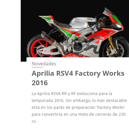
Novedades
Aprilia RSV4 Factory Works
2016
La Aprilia RSV4 RR y RF evoluciona para la
temporada 2016. Sin embargo, lo más destacable
está en los packs de preparación 'Factory Works'
para convertirla en una moto de carreras de 230
cv.