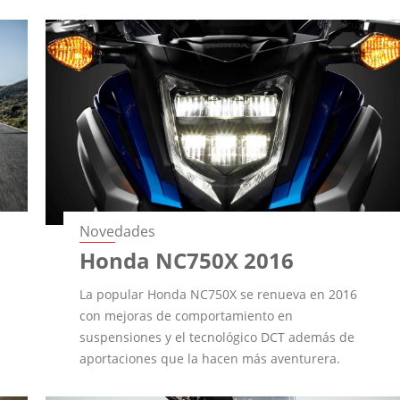
Novedades
Honda NC750X 2016
La popular Honda NC750X se renueva en 2016
con mejoras de comportamiento en
suspensiones y el tecnológico DCT además de
aportaciones que la hacen más aventurera.