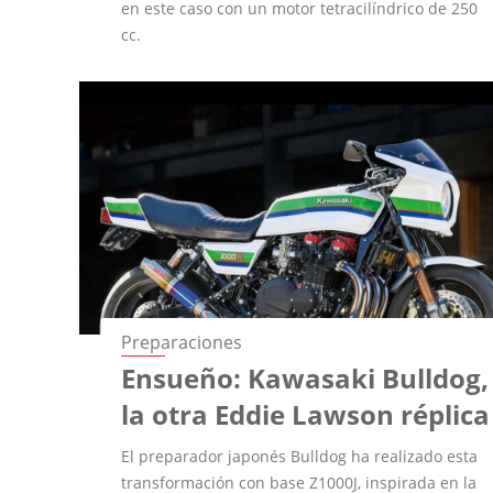
en este caso con un motor tetracilíndrico de 250
cc.
Preparaciones
Ensueño: Kawasaki Bulldog,
la otra Eddie Lawson réplica
El preparador japonés Bulldog ha realizado esta
transformación con base Z1000J, inspirada en la