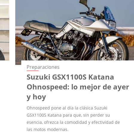
Preparaciones
Suzuki GSX1100S Katana
Ohnospeed: lo mejor de ayer
y hoy
Ohnospeed pone al día la clásica Suzuki
GSX1100S Katana para que, sin perder su
esencia, ofrezca la comodidad y efectividad de
las motos modernas.