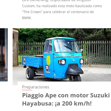
Custom, ha realizado esta moto bautizada como
“The Crown” para celebrar el centenario de
BMW.
Preparaciones
Piaggio Ape con motor Suzuki
Hayabusa: ¡a 200 km/h!