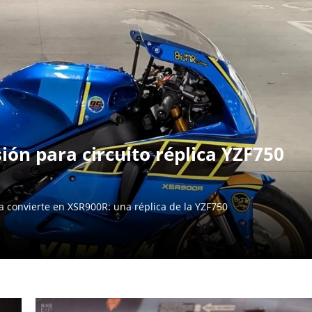
ón para circuito réplica YZF750
 convierte en XSR900R: una réplica de la YZF750