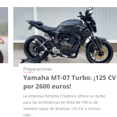
Preparaciones
Yamaha MT-07 Turbo: ¡125 CV
por 2600 euros!
La empresa Extreme Creations ofrece un turbo
para las bicilíndricas en línea de 700 cc de
Yamaha capaz de alcanzar 125 CV, o incluso
más...