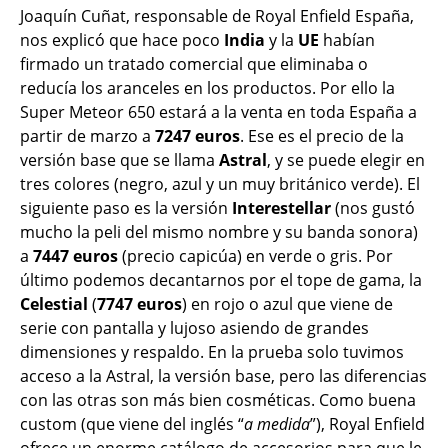
Joaquín Cuñat, responsable de Royal Enfield España,
nos explicó que hace poco
India
y la
UE
habían
firmado un tratado comercial que eliminaba o
reducía los aranceles en los productos. Por ello la
Super Meteor 650 estará a la venta en toda España a
partir de marzo a
7247 euros
. Ese es el precio de la
versión base que se llama
Astral
, y se puede elegir en
tres colores (negro, azul y un muy británico verde). El
siguiente paso es la versión
Interestellar
(nos gustó
mucho la peli del mismo nombre y su banda sonora)
a
7447 euros
(precio capicúa) en verde o gris. Por
último podemos decantarnos por el tope de gama, la
Celestial
(
7747 euros
) en rojo o azul que viene de
serie con pantalla y lujoso asiendo de grandes
dimensiones y respaldo. En la prueba solo tuvimos
acceso a la Astral, la versión base, pero las diferencias
con las otras son más bien cosméticas. Como buena
custom (que viene del inglés “
a medida
”), Royal Enfield
ofrece un enorme catálogo de accesorios para que le