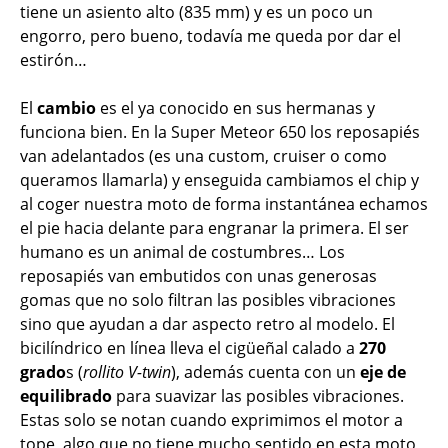
tiene un asiento alto (835 mm) y es un poco un
engorro, pero bueno, todavía me queda por dar el
estirón…
El
cambio
es el ya conocido en sus hermanas y
funciona bien. En la Super Meteor 650 los reposapiés
van adelantados (es una custom, cruiser o como
queramos llamarla) y enseguida cambiamos el chip y
al coger nuestra moto de forma instantánea echamos
el pie hacia delante para engranar la primera. El ser
humano es un animal de costumbres… Los
reposapiés van embutidos con unas generosas
gomas que no solo filtran las posibles vibraciones
sino que ayudan a dar aspecto retro al modelo. El
bicilíndrico en línea lleva el cigüeñal calado a
270
grado
s (
rollito V-twin
), además cuenta con un
eje de
equilibrado
para suavizar las posibles vibraciones.
Estas solo se notan cuando exprimimos el motor a
tope, algo que no tiene mucho sentido en esta moto,