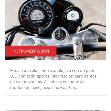
INSTRUMENTACIÓN
Mezcla un velocímetro analógico con un panel
LCD con todo tipo de información pero carece
de cuentavueltas. Al lado se encuentra el
módulo de navegación T
urn-by-Turn.