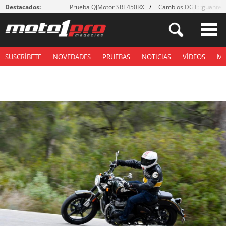
Destacados:
Prueba QJMotor SRT450RX
Cambios DGT: ¡guantes
SUSCRÍBETE
NOVEDADES
PRUEBAS
NOTICIAS
VÍDEOS
M