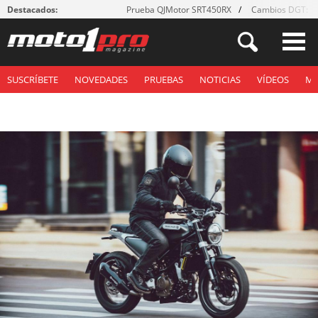
Destacados:
Prueba QJMotor SRT450RX
Cambios DGT: ¡g
SUSCRÍBETE
NOVEDADES
PRUEBAS
NOTICIAS
VÍDEOS
M