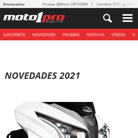
Destacados:
Prueba QJMotor SRT450RX
Cambios DGT: ¡guantes
SUSCRÍBETE
NOVEDADES
PRUEBAS
NOTICIAS
VÍDEOS
M
NOVEDADES 2021
P
á
g
i