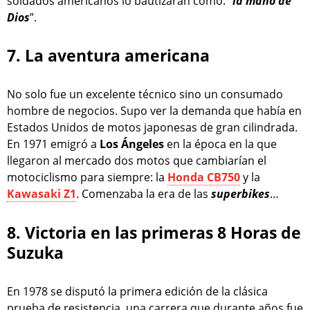
soldados americanos lo bautizaran como: “
la mano de
Dios
”.
7. La aventura americana
No solo fue un excelente técnico sino un consumado
hombre de negocios. Supo ver la demanda que había en
Estados Unidos de motos japonesas de gran cilindrada.
En 1971 emigró a
Los Ángeles
en la época en la que
llegaron al mercado dos motos que cambiarían el
motociclismo para siempre: la
Honda CB750
y la
Kawasaki Z1
. Comenzaba la era de las
superbikes
…
8. Victoria en las primeras 8 Horas de
Suzuka
En 1978 se disputó la primera edición de la clásica
prueba de resistencia, una carrera que durante años fue