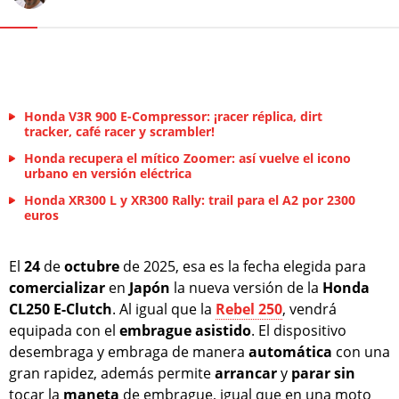
Honda V3R 900 E-Compressor: ¡racer réplica, dirt
tracker, café racer y scrambler!
Honda recupera el mítico Zoomer: así vuelve el icono
urbano en versión eléctrica
Honda XR300 L y XR300 Rally: trail para el A2 por 2300
euros
El
24
de
octubre
de 2025, esa es la fecha elegida para
comercializar
en
Japón
la nueva versión de la
Honda
CL250 E-Clutch
. Al igual que la
Rebel 250
, vendrá
equipada con el
embrague asistido
. El dispositivo
desembraga y embraga de manera
automática
con una
gran rapidez, además permite
arrancar
y
parar
sin
tocar la
maneta
de embrague, igual que en una moto