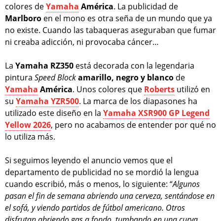
colores de
Yamaha
América
. La publicidad de
Marlboro
en el mono es otra seña de un mundo que ya
no existe. Cuando las tabaqueras aseguraban que fumar
ni creaba adicción, ni provocaba cáncer…
La
Yamaha RZ350
está decorada con la legendaria
pintura
Speed Block
amarillo, negro y blanco
de
Yamaha
América
. Unos colores que
Roberts
utilizó en
su
Yamaha YZR500
. La marca de los diapasones ha
utilizado este diseño en la
Yamaha XSR900 GP Legend
Yellow 2026
, pero no acabamos de entender por qué no
lo utiliza más.
Si seguimos leyendo el anuncio vemos que el
departamento de publicidad no se mordió la lengua
cuando escribió, más o menos, lo siguiente: “
Algunos
pasan el fin de semana abriendo una cerveza, sentándose en
el sofá, y viendo partidos de fútbol americano. Otros
disfrutan abriendo gas a fondo, tumbando en una curva