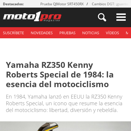
Destacados:
Prueba QJMotor SRT450RX
Cambios DGT: ¡guantes
SUSCRÍBETE
NOVEDADES
PRUEBAS
NOTICIAS
VÍDEOS
M
Yamaha RZ350 Kenny
Roberts Special de 1984: la
esencia del motociclismo
En 1984, Yamaha lanzó en EEUU la RZ350 Kenny
Roberts Special, un icono que resume la esencia
del motociclismo: libertad, diversión y rebeldía.