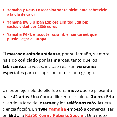
Yamaha y Deus Ex Machina sobre hielo: para sobrevivir
a la ola de calor
Yamaha BW’S Urban Explore Limited Edition:
exclusividad por 2600 euros
Yamaha PG-1: el scooter scrambler sin carnet que
puede llegar a Europa
El
mercado estadounidense
, por su tamaño, siempre
ha sido
codiciado
por las
marcas
, tanto que los
fabricantes
, a veces, incluso realizan
versiones
especiales
para el caprichoso mercado gringo.
Un buen ejemplo de ello fue una
moto
que se presentó
hace
42 años
. Una época diferente en plena
Guerra Fría
cuando la idea de
internet
y los
teléfonos móviles
era
ciencia ficción. En
1984
Yamaha
empezó a comercializar
en
EEUU
la
RZ350 Kenny Roberts Special
.
Una moto