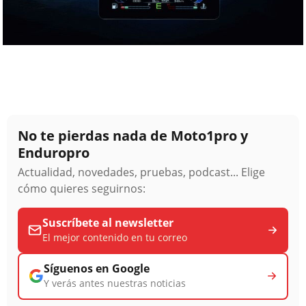
No te pierdas nada de Moto1pro y
Enduropro
Actualidad, novedades, pruebas, podcast... Elige
cómo quieres seguirnos:
Suscríbete al newsletter
El mejor contenido en tu correo
Síguenos en Google
Y verás antes nuestras noticias