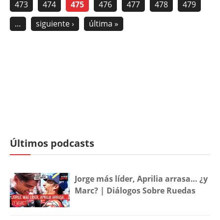
473
474
475
476
477
478
479
…
siguiente ›
última »
Últimos podcasts
Jorge más líder, Aprilia arrasa… ¿y
Marc? | Diálogos Sobre Ruedas