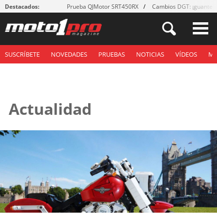
Destacados:
Prueba QJMotor SRT450RX
Cambios DGT: ¡guantes
SUSCRÍBETE
NOVEDADES
PRUEBAS
NOTICIAS
VÍDEOS
M
Actualidad
Páginas