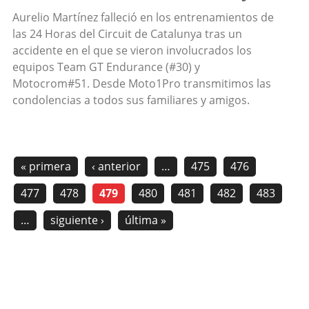
Aurelio Martínez falleció en los entrenamientos de
las 24 Horas del Circuit de Catalunya tras un
accidente en el que se vieron involucrados los
equipos Team GT Endurance (#30) y
Motocrom#51. Desde Moto1Pro transmitimos las
condolencias a todos sus familiares y amigos.
« primera
‹ anterior
…
475
476
477
478
479
480
481
482
483
…
siguiente ›
última »