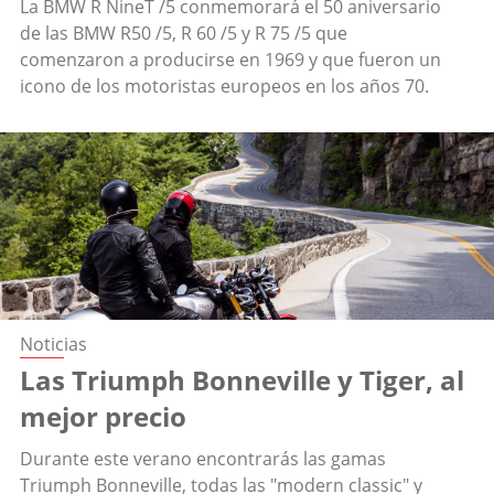
La BMW R NineT /5 conmemorará el 50 aniversario
de las BMW R50 /5, R 60 /5 y R 75 /5 que
comenzaron a producirse en 1969 y que fueron un
icono de los motoristas europeos en los años 70.
Noticias
Las Triumph Bonneville y Tiger, al
mejor precio
Durante este verano encontrarás las gamas
Triumph Bonneville, todas las "modern classic" y