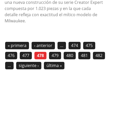
una nueva construcción de su serie Creator Expert
compuesta por 1.023 piezas y en la que cada
detalle refleja con exactitud el mítico modelo de
Milwaukee.
« primera
‹ anterior
…
474
475
476
477
478
479
480
481
482
…
siguiente ›
última »