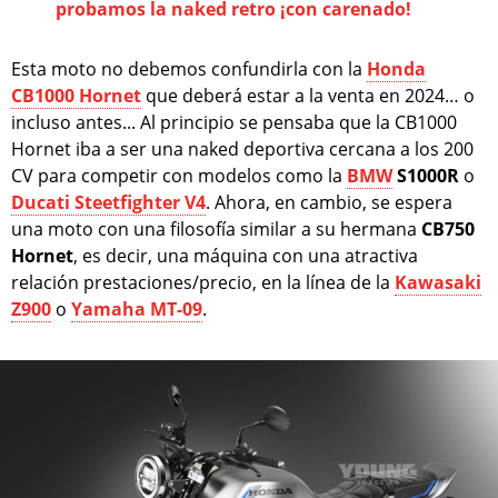
probamos la naked retro ¡con carenado!
Esta moto no debemos confundirla con la
Honda
CB1000 Hornet
que deberá estar a la venta en 2024… o
incluso antes... Al principio se pensaba que la CB1000
Hornet iba a ser una naked deportiva cercana a los 200
CV para competir con modelos como la
BMW
S1000R
o
Ducati Steetfighter V4
. Ahora, en cambio, se espera
una moto con una filosofía similar a su hermana
CB750
Hornet
, es decir, una máquina con una atractiva
relación prestaciones/precio, en la línea de la
Kawasaki
Z900
o
Yamaha MT-09
.