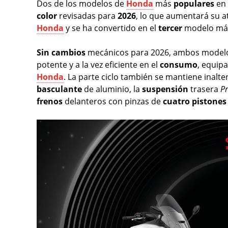
Dos de los modelos de
Honda
más
populares
en 
color
revisadas para
2026
, lo que aumentará su at
Honda
y se ha convertido en el
tercer
modelo m
Sin
cambios
mecánicos para 2026, ambos modelo
potente y a la vez eficiente en el
consumo
, equipa
Honda
. La parte ciclo también se mantiene inal
basculante
de aluminio, la
suspensión
trasera
Pr
frenos
delanteros con pinzas de
cuatro
pistones