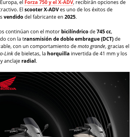
Europa, el
Forza 750
y el X-ADV
, recibirán opciones de
ractivo. El
scooter X-ADV
es uno de los éxitos de
ás
vendido
del fabricante en
2025
.
s continúan con el motor
bicilíndrico
de
745 cc
,
do con la t
ransmisión de doble embrague (DCT)
de
terable, con un comportamiento de
moto grande
, gracias el
o-Link
de bieletas, la
horquilla
invertida de 41 mm y los
y anclaje
radial
.