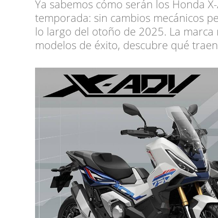
Ya sabemos cómo serán los Honda X-
temporada: sin cambios mecánicos pe
lo largo del otoño de 2025. La marca 
modelos de éxito, descubre qué trae