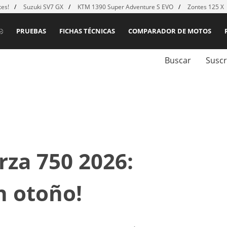
es!
Suzuki SV7 GX
KTM 1390 Super Adventure S EVO
Zontes 125 X
PRUEBAS
FICHAS TÉCNICAS
COMPARADOR DE MOTOS
Buscar
Suscr
za 750 2026:
n otoño!