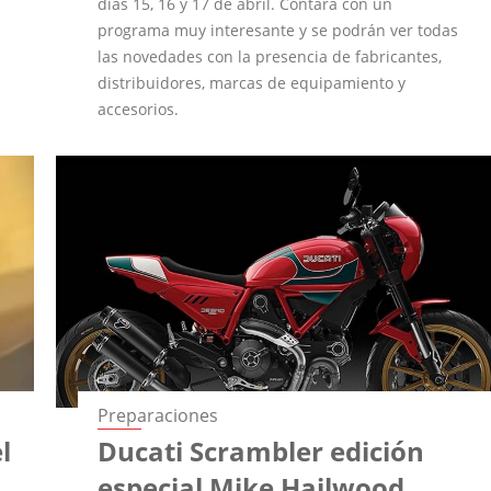
días 15, 16 y 17 de abril. Contará con un
programa muy interesante y se podrán ver todas
las novedades con la presencia de fabricantes,
distribuidores, marcas de equipamiento y
accesorios.
Preparaciones
l
Ducati Scrambler edición
especial Mike Hailwood