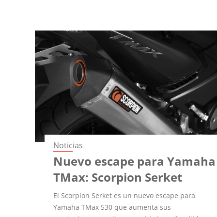
Noticias
Nuevo escape para Yamaha
TMax: Scorpion Serket
El Scorpion Serket es un nuevo escape para
Yamaha TMax 530 que aumenta sus