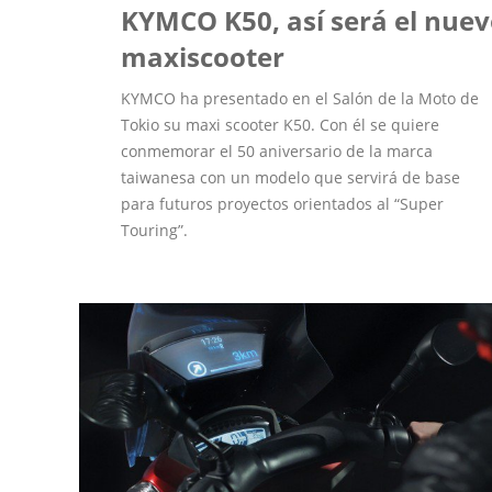
KYMCO K50, así será el nue
maxiscooter
KYMCO ha presentado en el Salón de la Moto de
Tokio su maxi scooter K50. Con él se quiere
conmemorar el 50 aniversario de la marca
taiwanesa con un modelo que servirá de base
para futuros proyectos orientados al “Super
Touring”.