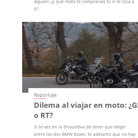
alguien ¿y qué moto te comprarías tú si te toca a
ti?
Reportaje
Dilema al viajar en moto: ¿G
o RT?
Si te ves en la disyuntiva de tener que elegir
entre las dos BMW bóxer, te adelanto que no hay