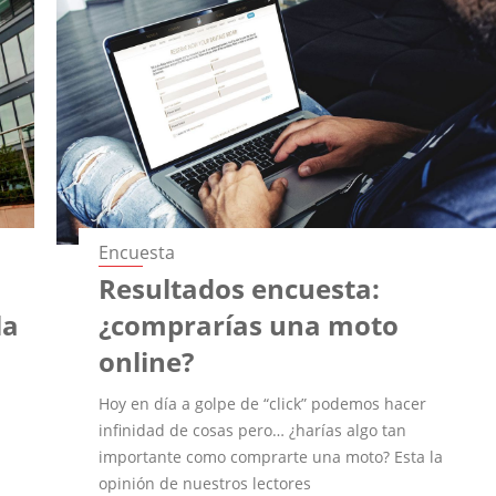
Encuesta
Resultados encuesta:
la
¿comprarías una moto
online?
Hoy en día a golpe de “click” podemos hacer
infinidad de cosas pero… ¿harías algo tan
importante como comprarte una moto? Esta la
opinión de nuestros lectores