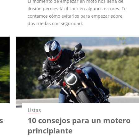
El momento de empezar en moto nos llena de
ilusión pero es fácil caer en algunos errores. Te
contamos cómo evitarlos para empezar sobre
dos ruedas con seguridad.
Listas
s
10 consejos para un motero
principiante