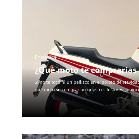
Páginas
Encuesta
¿Qué moto te comprarías si
Si no te tocó ni un pellizco en el sorteo de Navi
qué moto se comprarían nuestros lectores, ¿coinc