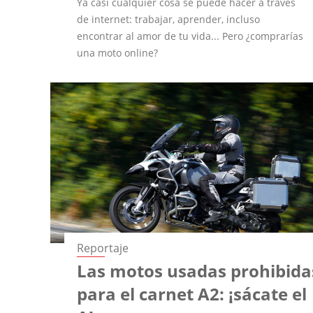
Ya casi cualquier cosa se puede hacer a través
de internet: trabajar, aprender, incluso
encontrar al amor de tu vida... Pero ¿comprarías
una moto online?
Reportaje
Las motos usadas prohibida
para el carnet A2: ¡sácate el