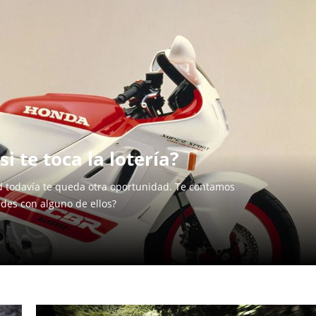
 te toca la lotería?
dad todavía te queda otra oportunidad. Te contamos
ides con alguno de ellos?