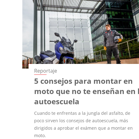
Reportaje
5 consejos para montar en
moto que no te enseñan en 
autoescuela
Cuando te enfrentas a la jungla del asfalto, de
poco sirven los consejos de autoescuela, más
dirigidos a aprobar el exámen que a montar en
moto.