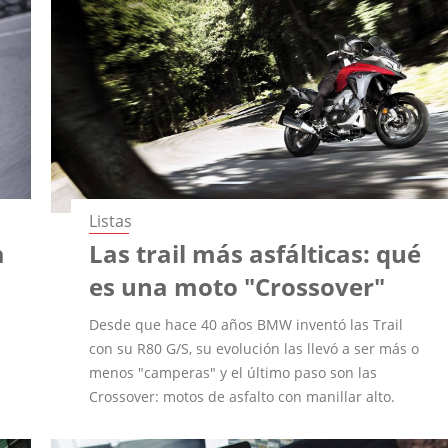
Listas
a
Las trail más asfálticas: qué
es una moto "Crossover"
Desde que hace 40 años BMW inventó las Trail
con su R80 G/S, su evolución las llevó a ser más o
menos "camperas" y el último paso son las
Crossover: motos de asfalto con manillar alto.