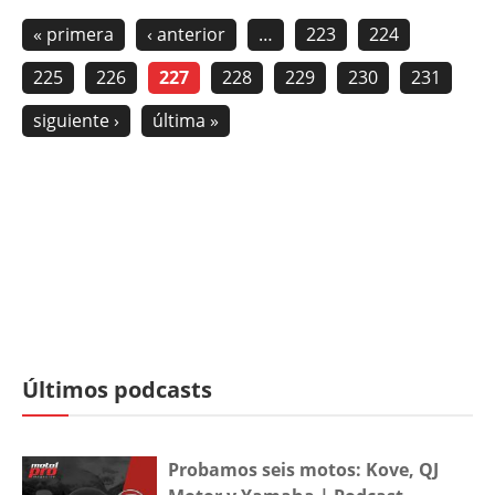
« primera
‹ anterior
…
223
224
225
226
227
228
229
230
231
siguiente ›
última »
Últimos podcasts
Probamos seis motos: Kove, QJ