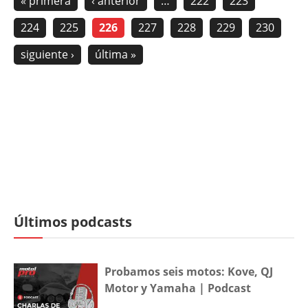
« primera
‹ anterior
…
222
223
224
225
226
227
228
229
230
siguiente ›
última »
Últimos podcasts
Probamos seis motos: Kove, QJ
Motor y Yamaha | Podcast