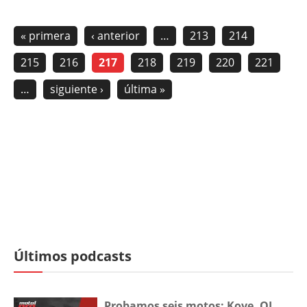
« primera
‹ anterior
…
213
214
215
216
217
218
219
220
221
…
siguiente ›
última »
Últimos podcasts
Probamos seis motos: Kove, QJ