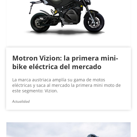
n
a
s
Motron Vizion: la primera mini-
bike eléctrica del mercado
La marca austriaca amplía su gama de motos
eléctricas y saca al mercado la primera mini moto de
este segmento: Vizion.
Actualidad