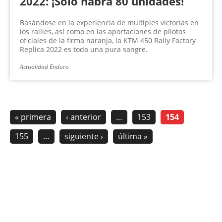
2022: ¡Sólo habrá 80 unidades!
Basándose en la experiencia de múltiples victorias en
los rallies, así como en las aportaciones de pilotos
oficiales de la firma naranja, la KTM 450 Rally Factory
Replica 2022 es toda una pura sangre.
Actualidad Enduro
« primera
‹ anterior
…
153
154
155
…
siguiente ›
última »