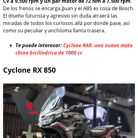
CV a 9.500 rpm y un par motor de 72 Nm a 7.500 rpm
.
De los frenos se encarga JJuan y el ABS es cosa de Bosch.
El diseño futurista y agresivo sin duda atraerá las
miradas de todos los curiosos allá por donde pase, así
como su peculiar y anchísima llanta trasera.
Te puede interesar:
Cyclone RA9: una nueva moto
china bicilíndrica de 1000 cc
Cyclone RX 850