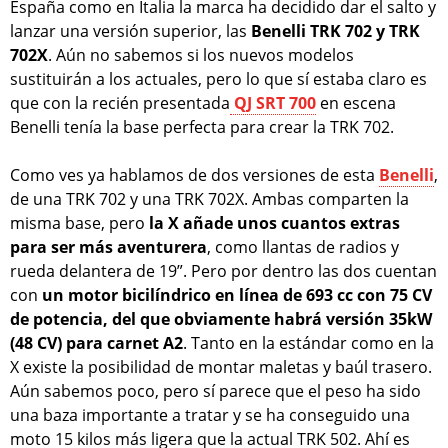
España como en Italia la marca ha decidido dar el salto y
lanzar una versión superior, las
Benelli TRK 702 y TRK
702X
. Aún no sabemos si los nuevos modelos
sustituirán a los actuales, pero lo que sí estaba claro es
que con la recién presentada
QJ SRT 700
en escena
Benelli tenía la base perfecta para crear la TRK 702.
Como ves ya hablamos de dos versiones de esta
Benelli
,
de una TRK 702 y una TRK 702X. Ambas comparten la
misma base, pero
la X añade unos cuantos extras
para ser más aventurera
, como llantas de radios y
rueda delantera de 19”. Pero por dentro las dos cuentan
con
un motor bicilíndrico en línea de 693 cc con 75 CV
de potencia, del que obviamente habrá versión 35kW
(48 CV) para carnet A2
. Tanto en la estándar como en la
X existe la posibilidad de montar maletas y baúl trasero.
Aún sabemos poco, pero sí parece que el peso ha sido
una baza importante a tratar y se ha conseguido una
moto 15 kilos más ligera que la actual TRK 502. Ahí es